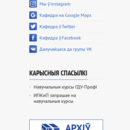
Мы ў Instagram
Кафедра на Google Maps
Кафедра ў Twitter
Кафедра ў Facebook
Далучайцеся да групы VK
КАРЫСНЫЯ СПАСЫЛКІ
Навучальныя курсы ГДУ-Профі
ИПКиП запрашае на
навучальныя курсы