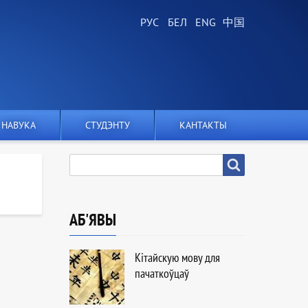
НАВУКА
СТУДЭНТУ
КАНТАКТЫ
ПОШУК
Пошук
АБ'ЯВЫ
Кітайскую мову для
пачаткоўцаў