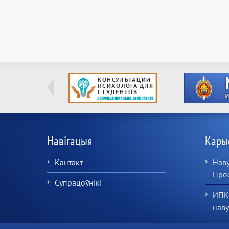
Навігацыя
Кары
Кантакт
Наву
Про
Супрацоўнікі
ИПК
нав