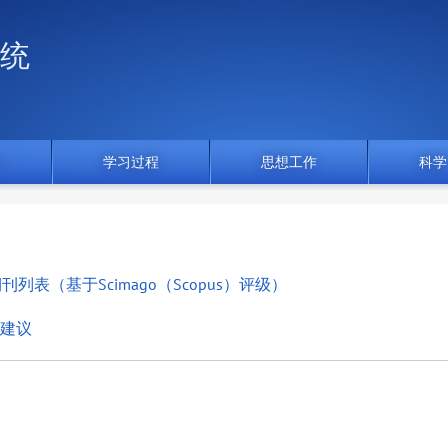
统
门
学习过程
思想工作
科学
表（基于Scimago（Scopus）评级）
建议