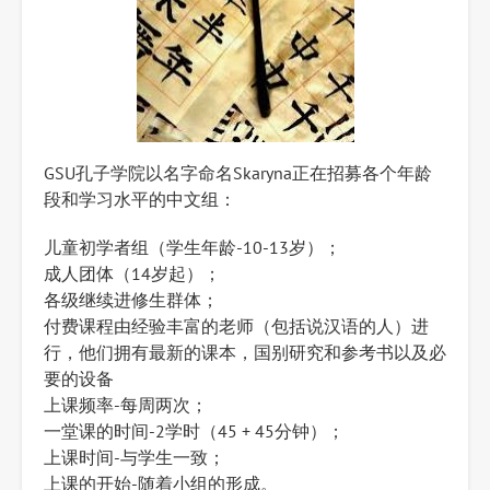
GSU孔子学院以名字命名Skaryna正在招募各个年龄
段和学习水平的中文组：
儿童初学者组（学生年龄-10-13岁）；
成人团体（14岁起）；
各级继续进修生群体；
付费课程由经验丰富的老师（包括说汉语的人）进
行，他们拥有最新的课本，国别研究和参考书以及必
要的设备
上课频率-每周两次；
一堂课的时间-2学时（45 + 45分钟）；
上课时间-与学生一致；
上课的开始-随着小组的形成。