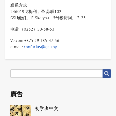
联系方式：
246019戈梅利，圣 苏联102
GSU他们。 F. Skaryna，5号楼房间。 3-25
电话 （0232）50-38-53
Velcom +375 29 185-47-56
e-mail:
confucius@gsu.by
搜
搜尋
尋
廣告
初学者中文