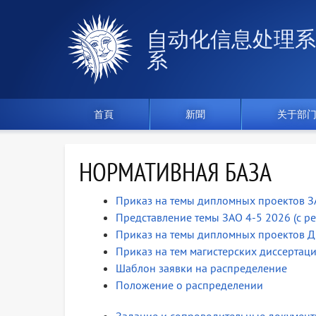
自动化信息处理系
系
首頁
新聞
关于部
НОРМАТИВНАЯ БАЗА
Приказ на темы дипломных проектов З
Представление темы ЗАО 4-5 2026 (с р
Приказ на темы дипломных проектов Д
Приказ на тем магистерских диссертац
Шаблон заявки на распределение
Положение о распределении