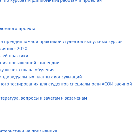
ы по курсовым (дипломным) работам и проектам
ломного проекта
а преддипломной практикой студентов выпускных курсов
иятия - 2020
елей практики
ения повышенной стипендии
дуального плана обучения
индивидуальных платных консультаций
ого тестирования для студентов специальности АСОИ заочной
ература, вопросы к зачетам и экзаменам
актеристики на призывника