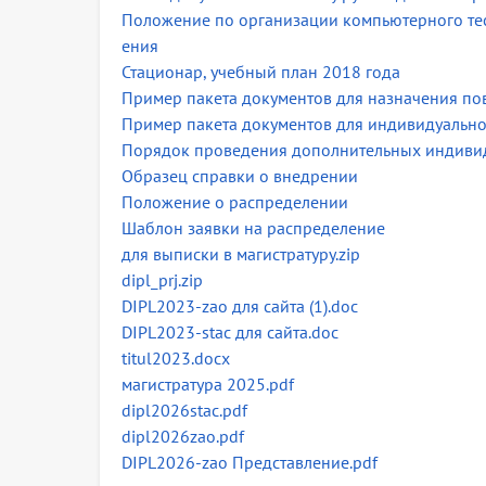
Положение по организации компьютерного тес
ения
Стационар, учебный план 2018 года
Пример пакета документов для назначения п
Пример пакета документов для индивидуально
Порядок проведения дополнительных индивид
Образец справки о внедрении
Положение о распределении
Шаблон заявки на распределение
для выписки в магистратуру.zip
dipl_prj.zip
DIPL2023-zao для сайта (1).doc
DIPL2023-stac для сайта.doc
titul2023.docx
магистратура 2025.pdf
dipl2026stac.pdf
dipl2026zao.pdf
DIPL2026-zao Представление.pdf