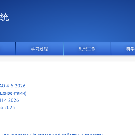
统
门
学习过程
思想工作
科学
АО 4-5 2026
ецензентами)
Н 4 2026
ий 2025