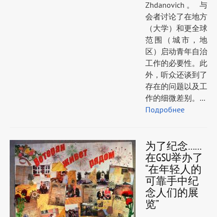
Zhdanovich。 与
会者讨论了在地方
（大学）和更全球
范围（城市，地
区）启动青年自治
工作的必要性。此
外，听众还谈到了
存在的问题以及工
作的细微差别。…
Подробнее
为了纪念……
在GSU举办了
“在年轻人的
可靠手中纪
念人们的展
览”