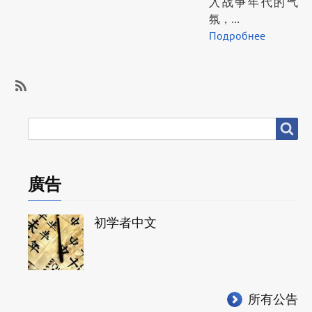
入战争年代的气
氛，…
Подробнее
SubscribeSubscribe
to
搜
搜尋
思
尋
想
工
廣告
作
初学者中文
所有公告