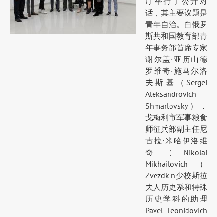
厅举行了公开对
话，其主要议题是
青年自治。白俄罗
斯共和国教育部青
年事务部首席专家
谢尔盖·亚历山德
罗维奇·施马尔洛
夫斯基（Sergei
Aleksandrovich
Shmarlovsky），
戈梅利市军事粮食
师征兵部副主任尼
古拉·米哈伊洛维
奇（Nikolai
Mikhailovich）
Zvezdkin少校斯拉
夫人历史系和特殊
历史学科的助理
Pavel Leonidovich