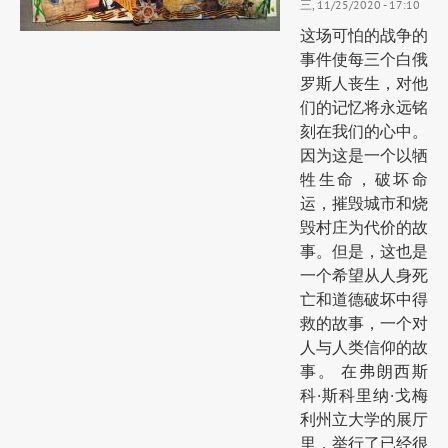
三, 11/25/2020 - 17:10
这场可怕的战争的
事件使每三个白俄
罗斯人丧生，对他
们的记忆将永远铭
刻在我们的心中。
因为这是一个以牺
牲生命，破坏命
运，摧毁城市和烧
毁村庄为代价的故
事。但是，这也是
一个希望从人身死
亡和道德破坏中得
救的故事，一个对
人与人类信仰的故
事。 在弗朗西斯
科·斯科里纳·戈梅
利州立大学的展厅
里，举行了已经很