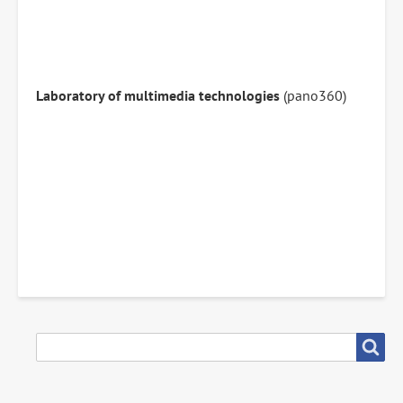
Laboratory of multimedia technologies
(pano360)
搜
搜尋
尋